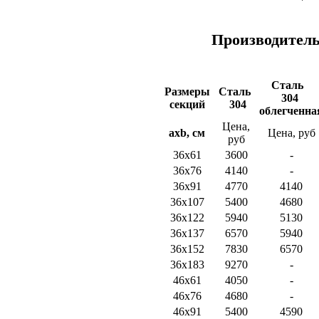
Производитель 
Сталь
Размеры
Сталь
304
секций
304
облегченна
Цена,
a
x
b
, см
Цена, руб
руб
36х61
3600
-
36х76
4140
-
36х91
4770
4140
36х107
5400
4680
36х122
5940
5130
36х137
6570
5940
36х152
7830
6570
36х183
9270
-
46х61
4050
-
46х76
4680
-
46х91
5400
4590