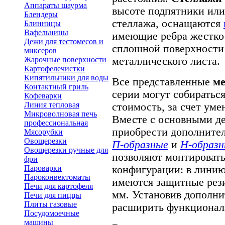
Аппараты шаурма
высоте подпятники или
Блендеры
стеллажа, оснащаются
Блинницы
Вафельницы
имеющие ребра жесткос
Дежи для тестомесов и
сплошной поверхности
миксеров
металлического листа.
Жарочные поверхности
Картофелечистки
Кипятильники для воды
Все представленные
ме
Контактный гриль
серии могут собираться
Кофеварки
Линия тепловая
стоимость, за счет уме
Микроволновая печь
Вместе с основными д
профессиональная
приобрести дополните
Мясорубки
Овощерезки
П-образные
и
Н-образ
Овощерезки ручные для
позволяют монтировать
фри
конфигурации: в линию,
Пароварки
Пароконвектоматы
имеются защитные ре
Печи для картофеля
мм. Установив дополн
Печи для пиццы
Плиты газовые
расширить функционал
Посудомоечные
машины