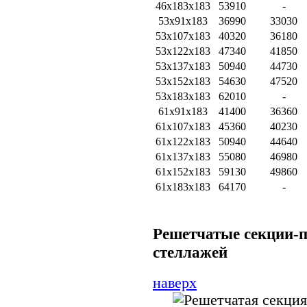
46х183х183
53910
-
53х91х183
36990
33030
53х107х183
40320
36180
53х122х183
47340
41850
53х137х183
50940
44730
53х152х183
54630
47520
53х183х183
62010
-
61х91х183
41400
36360
61х107х183
45360
40230
61х122х183
50940
44640
61х137х183
55080
46980
61х152х183
59130
49860
61х183х183
64170
-
Решетчатые секции-п
стеллажей
наверх