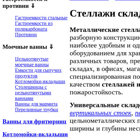
противни ⇓
Стеллажи скла
Гастроемкости стальные
Гастроемкости из
Металлические стелл
поликарбоната
Противни
разборную конструкци
наиболее удобным и о
Моечные ванны ⇓
оборудованием для хра
Цельнотянутые
различных товаров, пр
моечные ванны
складах, в офисах, мага
Емкости для сыпучих
специализированная п
продуктов
Котломойки-вкладыши
качеством
стеллажей и
Столешницы с
пожаростойкость.
цельнотянутыми
ваннами
Ванны для мармита
Универсальные склад
Переливные трубки
вертикальных стоек
,
п
цельнометаллических п
Ванны для фритюрниц
ширины и глубины неск
Котломойки-вкладыши