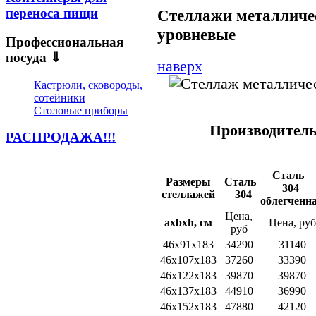
переноса пищи
Стеллажи металличес
уровневые
Профессиональная
посуда ⇓
наверх
Кастрюли, сковороды,
сотейники
Столовые приборы
Производитель 
РАСПРОДАЖА!!!
Сталь
Размеры
Сталь
304
стеллажей
304
облегченн
Цена,
a
x
b
x
h
, см
Цена, руб
руб
46х91х183
34290
31140
46х107х183
37260
33390
46х122х183
39870
39870
46х137х183
44910
36990
46х152х183
47880
42120