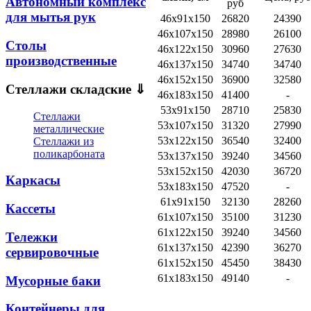
Автономный комплекс
руб
для мытья рук
46х91х150
26820
24390
46х107х150
28980
26100
Столы
46х122х150
30960
27630
производственные
46х137х150
34740
34740
46х152х150
36900
32580
Стеллажи складские ⇓
46х183х150
41400
-
53х91х150
28710
25830
Стеллажи
53х107х150
31320
27990
металлические
53х122х150
36540
32400
Стеллажи из
поликарбоната
53х137х150
39240
34560
53х152х150
42030
36720
Каркасы
53х183х150
47520
-
61х91х150
32130
28260
Кассеты
61х107х150
35100
31230
61х122х150
39240
34560
Тележки
61х137х150
42390
36270
сервировочные
61х152х150
45450
38430
61х183х150
49140
-
Мусорные баки
Контейнеры для