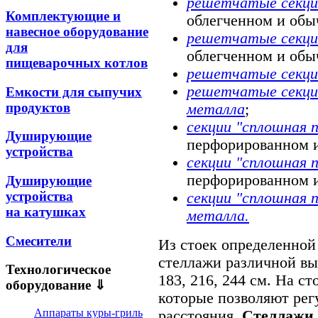
решетчатые секции
Комплектующие и
облегченном и обы
навесное оборудование
решетчатые секции
для
облегченном и обы
пищеварочных котлов
решетчатые секции
решетчатые секции
Емкости для сыпучих
продуктов
металла
;
секции "сплошная п
Душирующие
перфорированном 
устройства
секции "сплошная п
перфорированном 
Душирующие
устройства
секции "сплошная 
на катушках
металла.
Смесители
Из стоек определенной
стеллажи различной высо
Технологическое
183, 216, 244 см. На с
оборудование ⇓
которые позволяют рег
Аппараты куры-гриль
расстояния.
Стеллажи