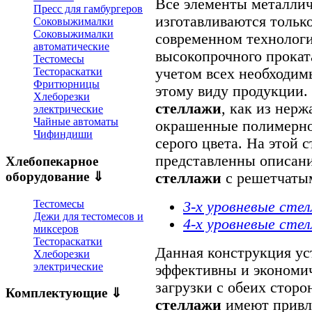
Все элементы металли
Пресс для гамбургеров
изготавливаются тольк
Соковыжималки
Соковыжималки
современном технолог
автоматические
высокопрочного прокат
Тестомесы
учетом всех необходим
Тестораскатки
Фритюрницы
этому виду продукции
Хлеборезки
стеллажи
, как из нерж
электрические
Чайные автоматы
окрашенные полимерно
Чифиндиши
серого цвета. На этой 
представленны описани
Хлебопекарное
оборудование ⇓
стеллажи
с решетчаты
Тестомесы
3-х уровневые сте
Дежи для тестомесов и
4-х уровневые сте
миксеров
Тестораскатки
Данная конструкция ус
Хлеборезки
электрические
эффективны и экономи
загрузки с обеих сторо
Комплектующие ⇓
стеллажи
имеют привл