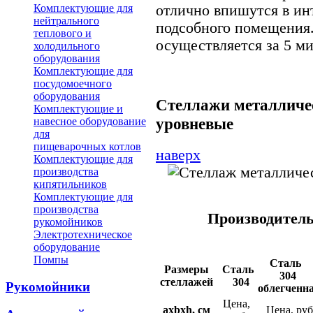
отлично впишутся в ин
Комплектующие для
нейтрального
подсобного помещения
теплового и
осуществляется за 5 м
холодильного
оборудования
Комплектующие для
посудомоечного
оборудования
Стеллажи металличес
Комплектующие и
уровневые
навесное оборудование
для
пищеварочных котлов
наверх
Комплектующие для
производства
кипятильников
Комплектующие для
производства
Производитель 
рукомойников
Электротехническое
оборудование
Помпы
Сталь
Размеры
Сталь
304
стеллажей
304
Рукомойники
облегченн
Цена,
a
x
b
x
h
, см
Цена, руб