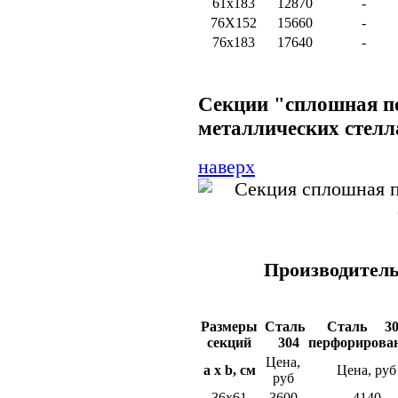
61х183
12870
-
76Х152
15660
-
76х183
17640
-
Секции "сплошная п
металлических стел
наверх
Производитель 
Размеры
Сталь
Сталь 3
секций
304
перфорирова
Цена,
a
x
b
, см
Цена, руб
руб
36х61
3600
4140